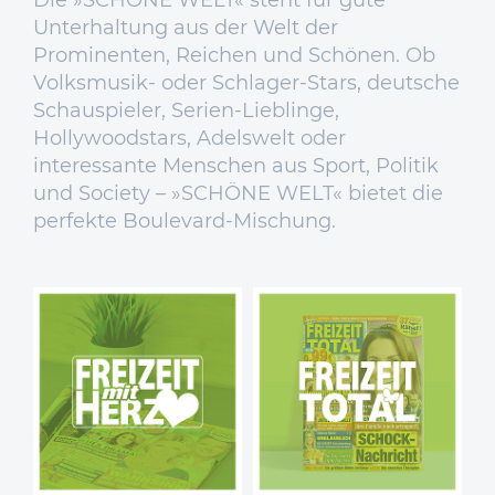
Die »SCHÖNE WELT« steht für gute
Unterhaltung aus der Welt der
Prominenten, Reichen und Schönen. Ob
Volksmusik- oder Schlager-Stars, deutsche
Schauspieler, Serien-Lieblinge,
Hollywoodstars, Adelswelt oder
interessante Menschen aus Sport, Politik
und Society – »SCHÖNE WELT« bietet die
perfekte Boulevard-Mischung.